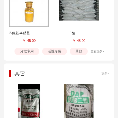
2-氨基-4-硝基苯酚
J酸
￥
45.00
￥
48.00
分散专用
活性专用
其他
查看更多>
其它
更多>