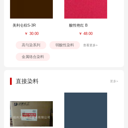
美利仑棕S-3R
酸性艳红 B
￥
30.00
￥
48.00
高匀染系列
弱酸性染料
查看更多>
金属络合染料
直接染料
更多>