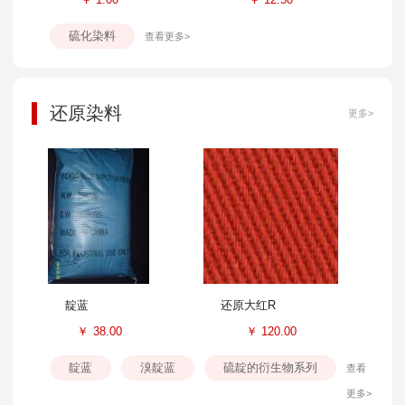
硫化染料
查看更多>
还原染料
更多>
靛蓝
还原大红R
￥
38.00
￥
120.00
靛蓝
溴靛蓝
硫靛的衍生物系列
查看
更多>