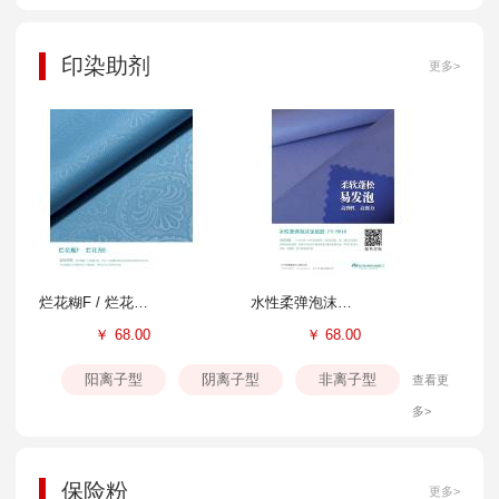
印染助剂
更多>
烂花糊F / 烂花剂E
水性柔弹泡沫涂层胶FS-804B
￥
68.00
￥
68.00
阳离子型
阴离子型
非离子型
查看更
多>
保险粉
更多>