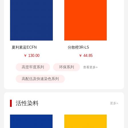
夏利素蓝ECFN
分散橙3R-LS
￥
130.00
￥
44.85
高坚牢度系列
环保系列
查看更多>
高配伍及快速染色系列
活性染料
更多>