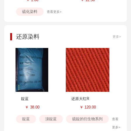
硫化染料
查看更多>
还原染料
更多>
靛蓝
还原大红R
￥
38.00
￥
120.00
靛蓝
溴靛蓝
硫靛的衍生物系列
查看
更多>