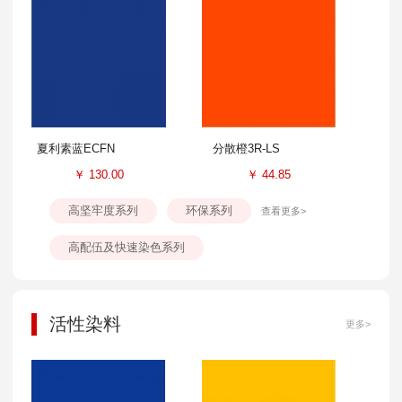
夏利素蓝ECFN
分散橙3R-LS
￥
130.00
￥
44.85
高坚牢度系列
环保系列
查看更多>
高配伍及快速染色系列
活性染料
更多>