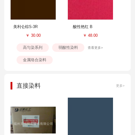
美利仑棕S-3R
酸性艳红 B
￥
30.00
￥
48.00
高匀染系列
弱酸性染料
查看更多>
金属络合染料
直接染料
更多>