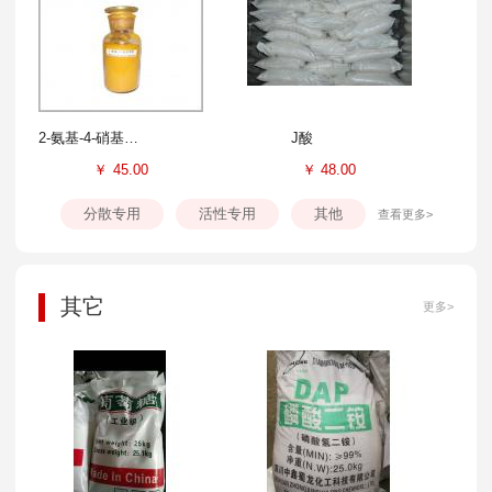
2-氨基-4-硝基苯酚
J酸
￥
45.00
￥
48.00
分散专用
活性专用
其他
查看更多>
其它
更多>