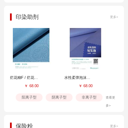
印染助剂
更多>
烂花糊F / 烂花剂E
水性柔弹泡沫涂层胶FS-804B
￥
68.00
￥
68.00
阳离子型
阴离子型
非离子型
查看更
多>
保险粉
更多>