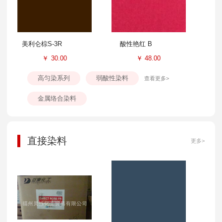
美利仑棕S-3R
酸性艳红 B
￥
30.00
￥
48.00
高匀染系列
弱酸性染料
查看更多>
金属络合染料
直接染料
更多>