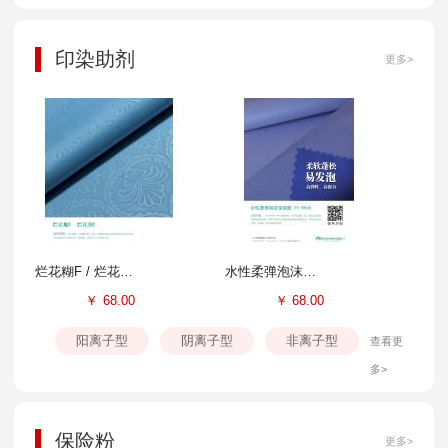
印染助剂
更多>
烂花糊F / 烂花剂E
水性柔弹泡沫涂层胶FS-804B
￥
68.00
￥
68.00
阳离子型
阴离子型
非离子型
查看更
多>
保险粉
更多>