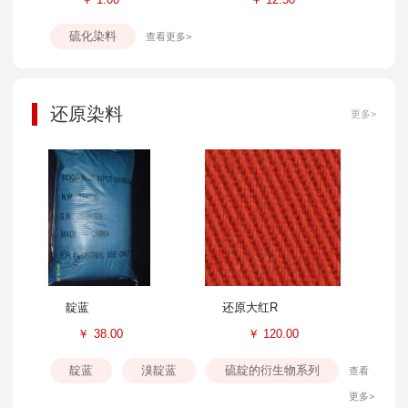
硫化染料
查看更多>
还原染料
更多>
靛蓝
还原大红R
￥
38.00
￥
120.00
靛蓝
溴靛蓝
硫靛的衍生物系列
查看
更多>