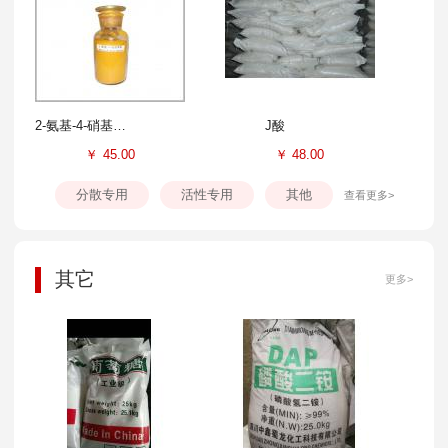
2-氨基-4-硝基苯酚
J酸
￥
45.00
￥
48.00
分散专用
活性专用
其他
查看更多>
其它
更多>