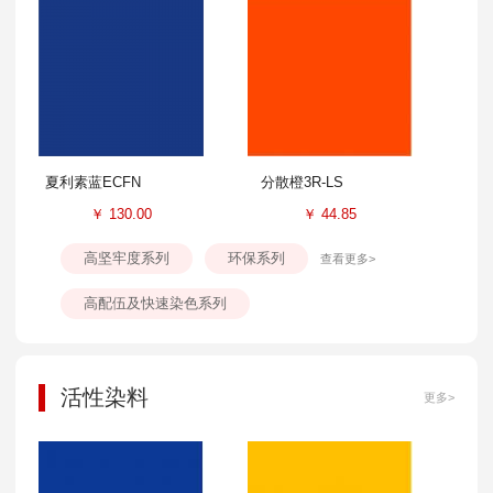
夏利素蓝ECFN
分散橙3R-LS
￥
130.00
￥
44.85
高坚牢度系列
环保系列
查看更多>
高配伍及快速染色系列
活性染料
更多>