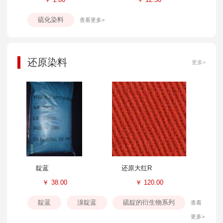
硫化染料
查看更多>
还原染料
更多>
靛蓝
还原大红R
￥
38.00
￥
120.00
靛蓝
溴靛蓝
硫靛的衍生物系列
查看
更多>