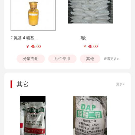
2-氨基-4-硝基苯酚
J酸
￥
45.00
￥
48.00
分散专用
活性专用
其他
查看更多>
其它
更多>