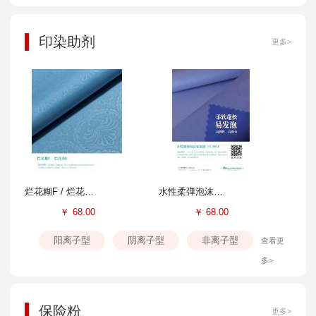
印染助剂
更多>
烂花糊F / 烂花剂E
水性柔弹泡沫涂层胶FS-804B
￥
68.00
￥
68.00
阳离子型
阴离子型
非离子型
查看更
多>
保险粉
更多>