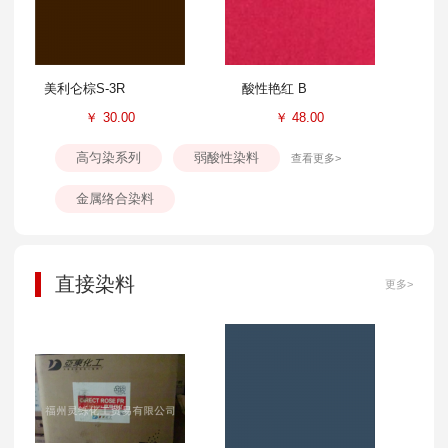
美利仑棕S-3R
酸性艳红 B
￥
30.00
￥
48.00
高匀染系列
弱酸性染料
查看更多>
金属络合染料
直接染料
更多>