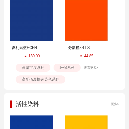
夏利素蓝ECFN
分散橙3R-LS
￥
130.00
￥
44.85
高坚牢度系列
环保系列
查看更多>
高配伍及快速染色系列
活性染料
更多>