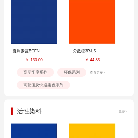
夏利素蓝ECFN
分散橙3R-LS
￥
130.00
￥
44.85
高坚牢度系列
环保系列
查看更多>
高配伍及快速染色系列
活性染料
更多>