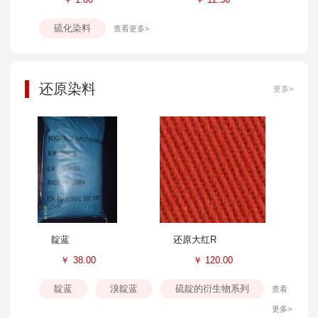
硫化染料
查看更多>
还原染料
更多>
靛蓝
还原大红R
￥
38.00
￥
120.00
靛蓝
溴靛蓝
硫靛的衍生物系列
查看
更多>