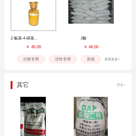
2-氨基-4-硝基苯酚
J酸
￥
45.00
￥
48.00
分散专用
活性专用
其他
查看更多>
其它
更多>