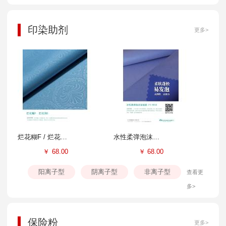
印染助剂
更多>
烂花糊F / 烂花剂E
水性柔弹泡沫涂层胶FS-804B
￥
68.00
￥
68.00
阳离子型
阴离子型
非离子型
查看更
多>
保险粉
更多>