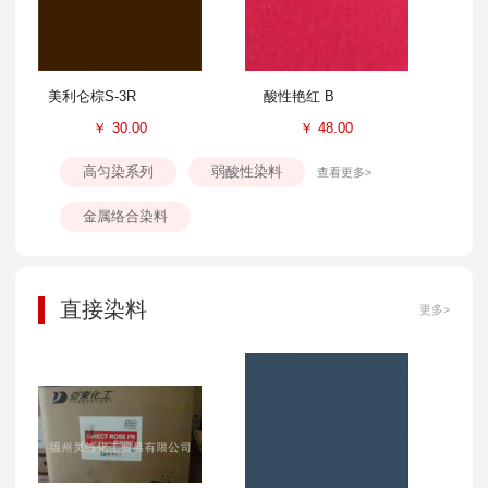
美利仑棕S-3R
酸性艳红 B
￥
30.00
￥
48.00
高匀染系列
弱酸性染料
查看更多>
金属络合染料
直接染料
更多>