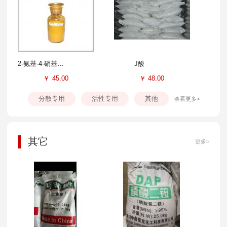
2-氨基-4-硝基苯酚
J酸
￥
45.00
￥
48.00
分散专用
活性专用
其他
查看更多>
其它
更多>