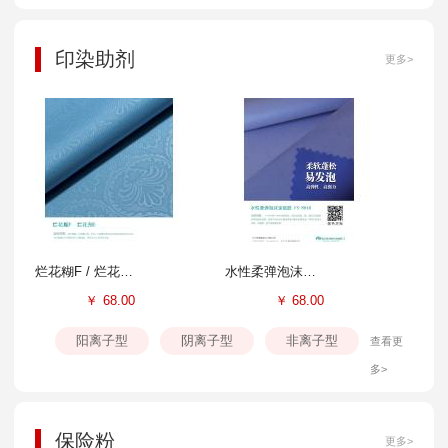
印染助剂
更多>
烂花糊F / 烂花剂E
水性柔弹泡沫涂层胶FS-804B
￥
68.00
￥
68.00
阳离子型
阴离子型
非离子型
查看更
多>
保险粉
更多>