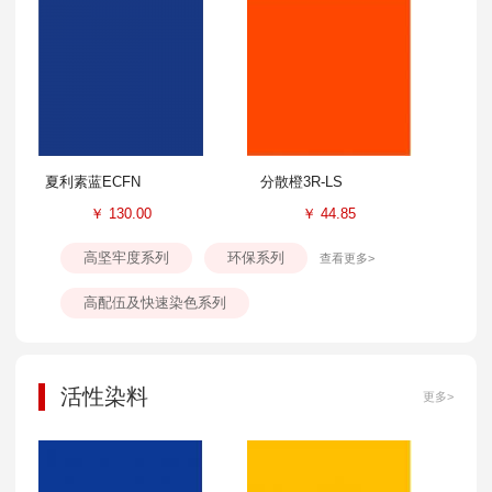
夏利素蓝ECFN
分散橙3R-LS
￥
130.00
￥
44.85
高坚牢度系列
环保系列
查看更多>
高配伍及快速染色系列
活性染料
更多>