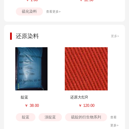
硫化染料
查看更多>
还原染料
更多>
靛蓝
还原大红R
￥
38.00
￥
120.00
靛蓝
溴靛蓝
硫靛的衍生物系列
查看
更多>