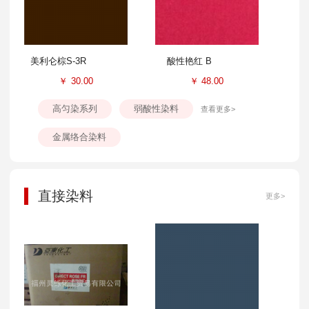
美利仑棕S-3R
酸性艳红 B
￥
30.00
￥
48.00
高匀染系列
弱酸性染料
查看更多>
金属络合染料
直接染料
更多>