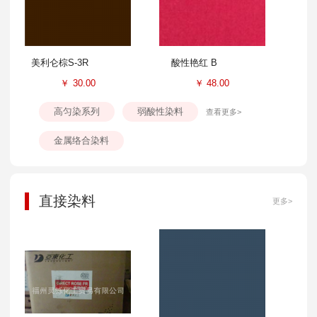
美利仑棕S-3R
酸性艳红 B
￥
30.00
￥
48.00
高匀染系列
弱酸性染料
查看更多>
金属络合染料
直接染料
更多>