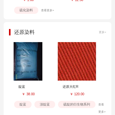
硫化染料
查看更多>
还原染料
更多>
靛蓝
还原大红R
￥
38.00
￥
120.00
靛蓝
溴靛蓝
硫靛的衍生物系列
查看
更多>