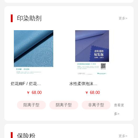
印染助剂
更多>
烂花糊F / 烂花剂E
水性柔弹泡沫涂层胶FS-804B
￥
68.00
￥
68.00
阳离子型
阴离子型
非离子型
查看更
多>
保险粉
更多>