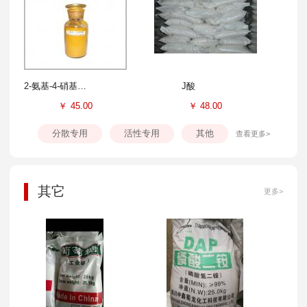
2-氨基-4-硝基苯酚
J酸
￥
45.00
￥
48.00
分散专用
活性专用
其他
查看更多>
其它
更多>