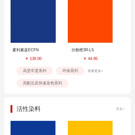
夏利素蓝ECFN
分散橙3R-LS
￥
130.00
￥
44.85
高坚牢度系列
环保系列
查看更多>
高配伍及快速染色系列
活性染料
更多>