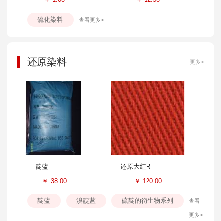
硫化染料
查看更多>
还原染料
更多>
靛蓝
还原大红R
￥
38.00
￥
120.00
靛蓝
溴靛蓝
硫靛的衍生物系列
查看
更多>