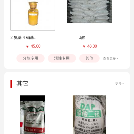
2-氨基-4-硝基苯酚
J酸
￥
45.00
￥
48.00
分散专用
活性专用
其他
查看更多>
其它
更多>