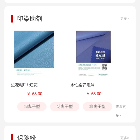
印染助剂
更多>
烂花糊F / 烂花剂E
水性柔弹泡沫涂层胶FS-804B
￥
68.00
￥
68.00
阳离子型
阴离子型
非离子型
查看更
多>
保险粉
更多>