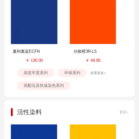
夏利素蓝ECFN
分散橙3R-LS
￥
130.00
￥
44.85
高坚牢度系列
环保系列
查看更多>
高配伍及快速染色系列
活性染料
更多>