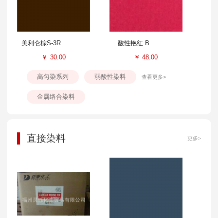
美利仑棕S-3R
酸性艳红 B
￥
30.00
￥
48.00
高匀染系列
弱酸性染料
查看更多>
金属络合染料
直接染料
更多>