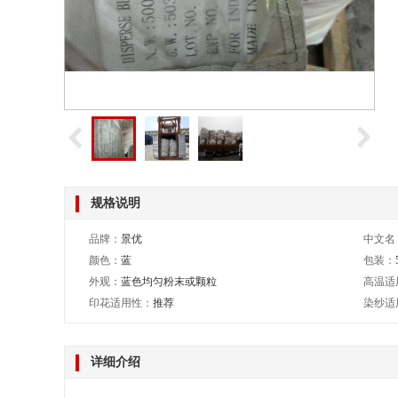
规格说明
品牌：
景优
中文名
颜色：
蓝
包装：
外观：
蓝色均匀粉末或颗粒
高温适
印花适用性：
推荐
染纱适
详细介绍