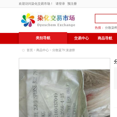
欢迎访问染化交易市场！
请登录
预注册
热搜：
分散染
类别导航
交易中心
商品导航
首页
>
商品中心
> 分散蓝79 溴滤饼