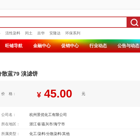
料
活性染料
闰土
吉华
安隆达
环保系列
旺铺导航
金融中心
促销中心
行业动态
公告与动态
分散蓝79 溴滤饼
45.00
¥
价 格：
元
公司名：
杭州景优化工有限公司
所在地区：
浙江省/嘉兴市/海宁市
所属类型：
化工/染料/分散染料/其他