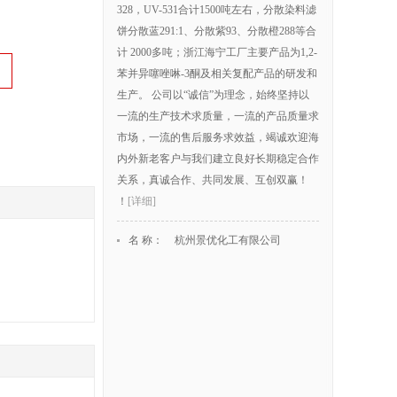
328，UV-531合计1500吨左右，分散染料滤
饼分散蓝291:1、分散紫93、分散橙288等合
计 2000多吨；浙江海宁工厂主要产品为1,2-
苯并异噻唑啉-3酮及相关复配产品的研发和
生产。 公司以“诚信”为理念，始终坚持以
一流的生产技术求质量，一流的产品质量求
市场，一流的售后服务求效益，竭诚欢迎海
内外新老客户与我们建立良好长期稳定合作
关系，真诚合作、共同发展、互创双赢！
！
[详细]
名 称：
杭州景优化工有限公司