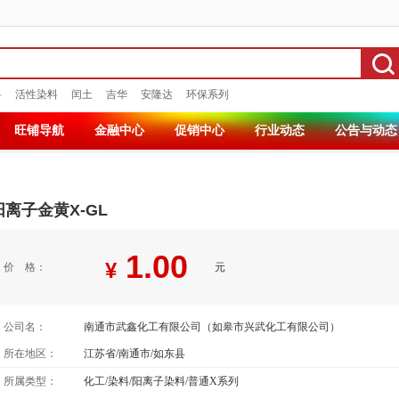
料
活性染料
闰土
吉华
安隆达
环保系列
旺铺导航
金融中心
促销中心
行业动态
公告与动态
阳离子金黄X-GL
1.00
¥
价 格：
元
公司名：
南通市武鑫化工有限公司（如皋市兴武化工有限公司）
所在地区：
江苏省/南通市/如东县
所属类型：
化工/染料/阳离子染料/普通X系列