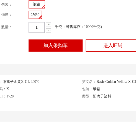
纸箱
包装：
强度：
250%
千克（可售库存：10000千克）
数量：
加入采购车
进入旺铺
：
阳离子金黄X-GL 250%
英文名：
Basic Golden Yellow X-
码：
X
包装：
纸箱
CI：
Y-28
类型：
阳离子染料