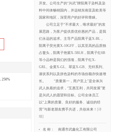
开发。公司生产的“兴武”牌阳离子染料及染
料中间体畅销国内，并远销东南亚及欧美等
国家和地区，深受用户的好评和青睐。
公司立足于“不求最大，唯求最好”的发
展思路，为客户提供质优价惠的产品，是我
们永远的追求。主导产品阳离子蓝X-BL，
阳离子荧光黄X-10GFF，以其至高的品质独
占鳌头，阳离子艳紫X-5BLH，阳离子红6B
等小品种是我们的强项，阳离子红X-
GRL、金黄X-GL、翠蓝X-GB、无锌系列、
液状系列以及拼色染料的市场份额亦快速增
GL 250%
长。 “质量第一，用户至上”是全体兴
武人执着的追求，“互惠互利，共同发展”更
是兴武人的愿望和目标。公司全体员工
以“上乘的质量、良好的服务、诚信的经
营”与新老朋友携手共进，共创未来！
[详
细]
名 称：
南通市武鑫化工有限公司