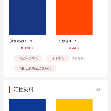
夏利素蓝ECFN
分散橙3R-LS
￥
130.00
￥
44.85
高坚牢度系列
环保系列
查看更多>
高配伍及快速染色系列
活性染料
更多>