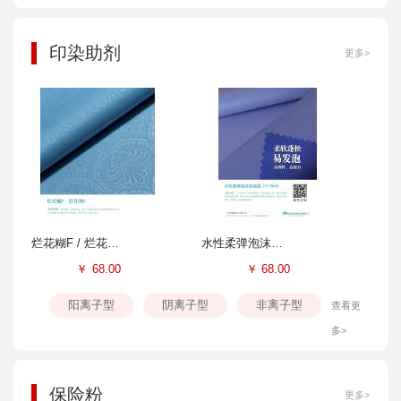
印染助剂
更多>
烂花糊F / 烂花剂E
水性柔弹泡沫涂层胶FS-804B
￥
68.00
￥
68.00
阳离子型
阴离子型
非离子型
查看更
多>
保险粉
更多>