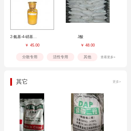
2-氨基-4-硝基苯酚
J酸
￥
45.00
￥
48.00
分散专用
活性专用
其他
查看更多>
其它
更多>