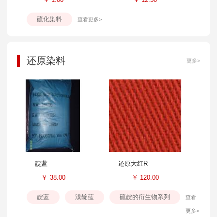
硫化染料
查看更多>
还原染料
更多>
靛蓝
还原大红R
￥
38.00
￥
120.00
靛蓝
溴靛蓝
硫靛的衍生物系列
查看
更多>