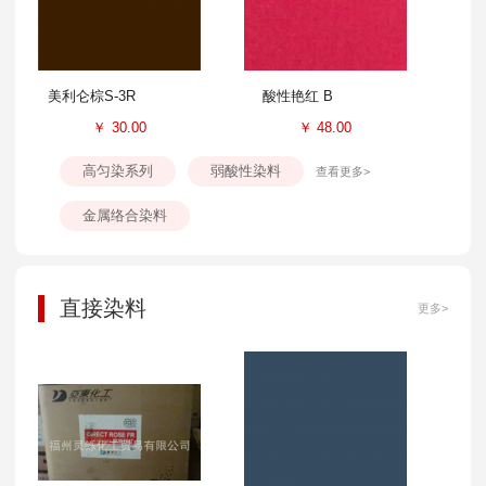
美利仑棕S-3R
酸性艳红 B
￥
30.00
￥
48.00
高匀染系列
弱酸性染料
查看更多>
金属络合染料
直接染料
更多>