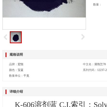
数量：
规格说明
品牌：
宏恒
中文名：
溶剂兰70
颜色：
宝蓝
系列代码：
12237-2
数量单位：
千克
详细介绍
K-606溶剂蓝 C.I.索引：Solv