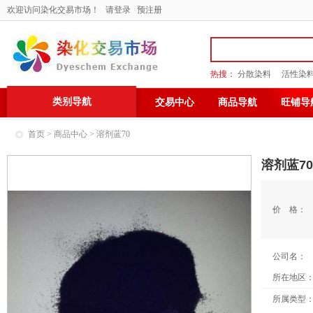
欢迎访问染化交易市场！
请登录
预注册
热搜：
分散染料
活性染
类别导航
交易中心
商品导航
旺铺导
首页
>
商品中心
> 溶剂蓝70
溶剂蓝70
价 格：
公司名：
所在地区
所属类型