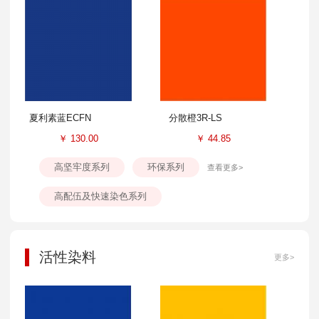
夏利素蓝ECFN
分散橙3R-LS
￥
130.00
￥
44.85
高坚牢度系列
环保系列
查看更多>
高配伍及快速染色系列
活性染料
更多>