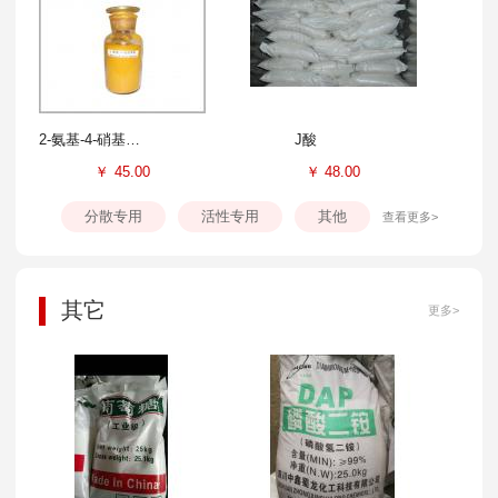
2-氨基-4-硝基苯酚
J酸
￥
45.00
￥
48.00
分散专用
活性专用
其他
查看更多>
其它
更多>