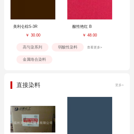
美利仑棕S-3R
酸性艳红 B
￥
30.00
￥
48.00
高匀染系列
弱酸性染料
查看更多>
金属络合染料
直接染料
更多>