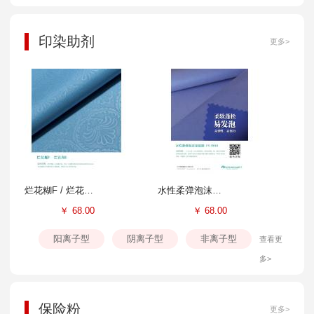
印染助剂
更多>
烂花糊F / 烂花剂E
水性柔弹泡沫涂层胶FS-804B
￥
68.00
￥
68.00
阳离子型
阴离子型
非离子型
查看更
多>
保险粉
更多>