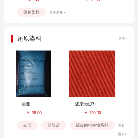
硫化染料
查看更多>
还原染料
更多>
靛蓝
还原大红R
￥
38.00
￥
120.00
靛蓝
溴靛蓝
硫靛的衍生物系列
查看
更多>