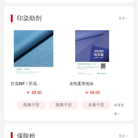
印染助剂
更多>
烂花糊F / 烂花剂E
水性柔弹泡沫涂层胶FS-804B
￥
68.00
￥
68.00
阳离子型
阴离子型
非离子型
查看更
多>
保险粉
更多>