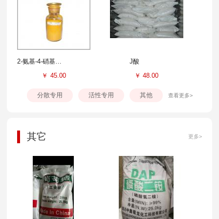
2-氨基-4-硝基苯酚
J酸
￥
45.00
￥
48.00
分散专用
活性专用
其他
查看更多>
其它
更多>