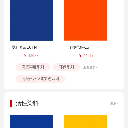
夏利素蓝ECFN
分散橙3R-LS
￥
130.00
￥
44.85
高坚牢度系列
环保系列
查看更多>
高配伍及快速染色系列
活性染料
更多>