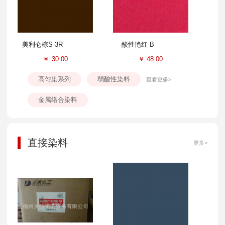
美利仑棕S-3R
酸性艳红 B
￥
30.00
￥
48.00
高匀染系列
弱酸性染料
查看更多>
金属络合染料
直接染料
更多>