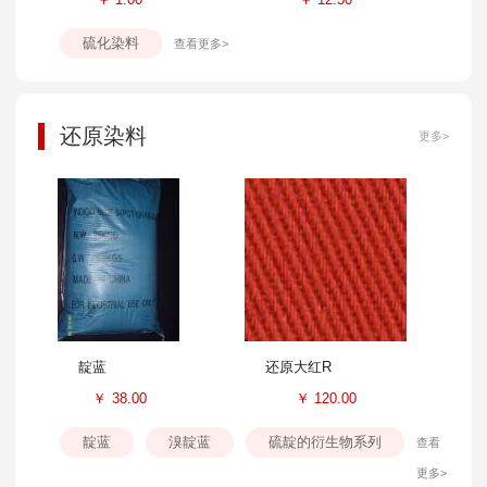
硫化染料
查看更多>
还原染料
更多>
靛蓝
还原大红R
￥
38.00
￥
120.00
靛蓝
溴靛蓝
硫靛的衍生物系列
查看
更多>