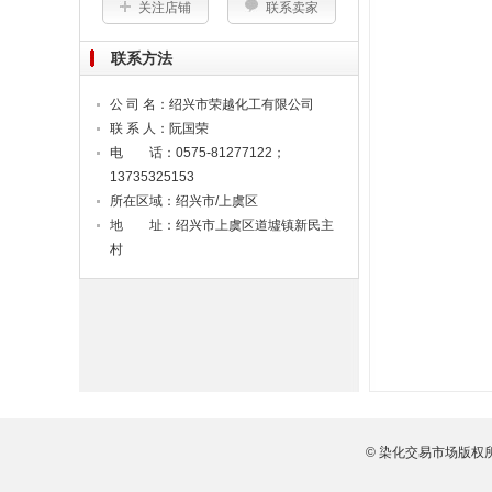
关注店铺
联系卖家
联系方法
公 司 名：
绍兴市荣越化工有限公司
联 系 人：阮国荣
电 话：0575-81277122；
13735325153
所在区域：绍兴市/上虞区
地 址：绍兴市上虞区道墟镇新民主
村
© 染化交易市场版